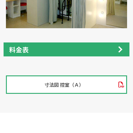
料金表
寸法図 控室（Ａ）